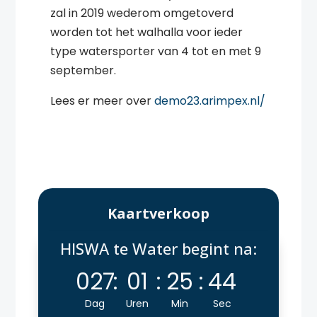
zal in 2019 wederom omgetoverd
worden tot het walhalla voor ieder
type watersporter van 4 tot en met 9
september.
Lees er meer over
demo23.arimpex.nl/
Kaartverkoop
HISWA te Water begint na:
027
:
01
:
25
:
43
Dag
Uren
Min
Sec