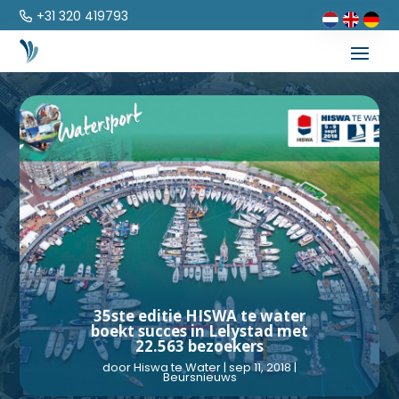
+31 320 419793
35ste editie HISWA te water
boekt succes in Lelystad met
22.563 bezoekers
door
Hiswa te Water
|
sep 11, 2018
|
Beursnieuws