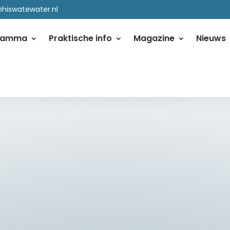
@hiswatewater.nl
ramma
Praktische info
Magazine
Nieuws