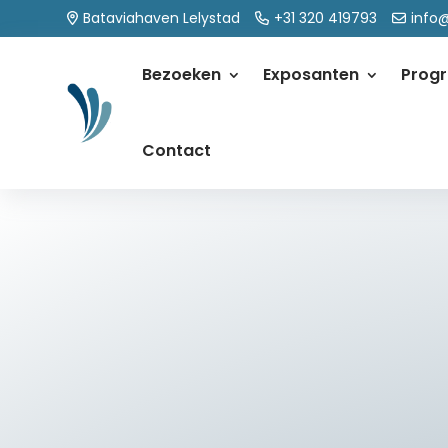
Bataviahaven Lelystad
+31 320 419793
info
Bezoeken
Exposanten
Prog
Contact