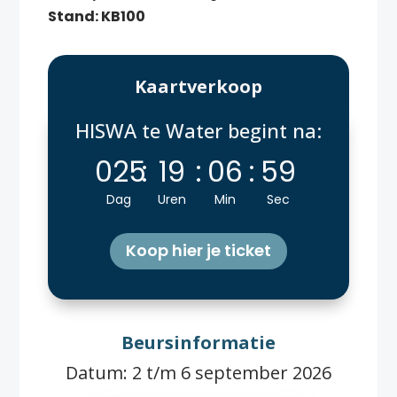
Stand: KB100
Kaartverkoop
HISWA te Water begint na:
025
:
19
:
06
:
57
Dag
Uren
Min
Sec
Koop hier je ticket
Beursinformatie
Datum: 2 t/m 6 september 2026