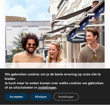
Rondom de beurs
We gebruiken cookies om je de beste ervaring op onze site te
bieden.
Naast de Hiswa te Water is er veel te beleven in
Je kunt meer te weten komen over welke cookies we gebruiken
Lelystad. We geven u hierbij wat mogelijkheden om
of ze uitschakelen in
instellingen
.
er echt een dag uit van maken.
Accepteer
Afwijzen
Instellingen
Meer informatie