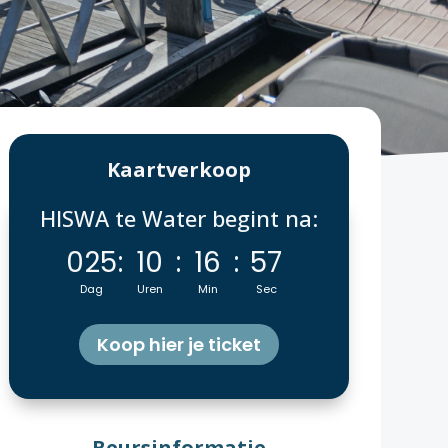
Kaartverkoop
HISWA te Water begint na:
025
:
10
:
16
:
53
Dag
Uren
Min
Sec
Koop hier je ticket
Beursinformatie