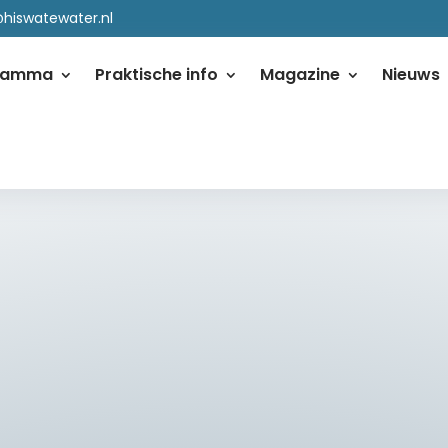
@hiswatewater.nl
ramma
Praktische info
Magazine
Nieuws