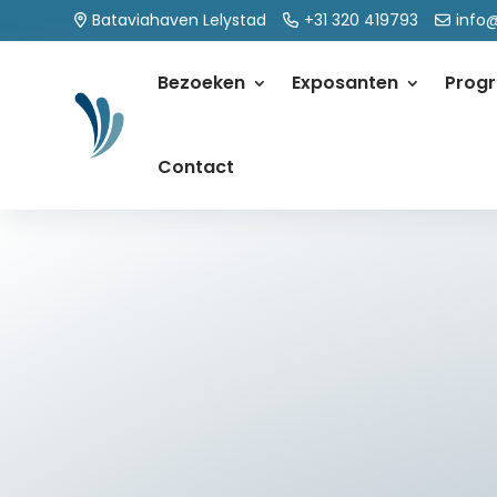
Bataviahaven Lelystad
+31 320 419793
info
Bezoeken
Exposanten
Prog
Contact