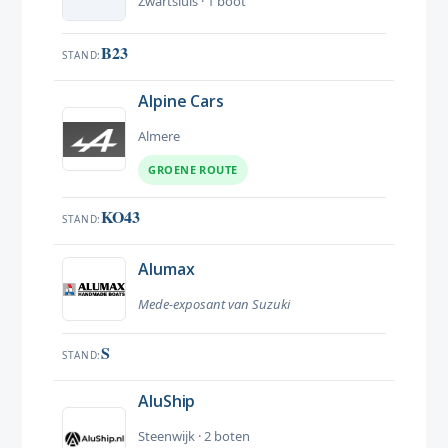
Zwartsluis · 1 boot
B23
STAND
Alpine Cars
Almere
GROENE ROUTE
KO43
STAND
Alumax
Mede-exposant van Suzuki
S
STAND
AluShip
Steenwijk · 2 boten