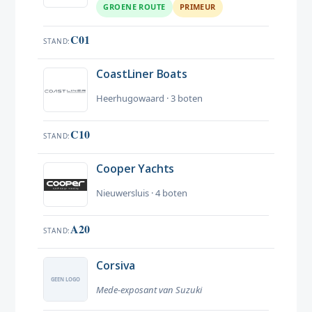
GROENE ROUTE
PRIMEUR
C01
STAND
CoastLiner Boats
Heerhugowaard · 3 boten
C10
STAND
Cooper Yachts
Nieuwersluis · 4 boten
A20
STAND
Corsiva
Mede-exposant van Suzuki