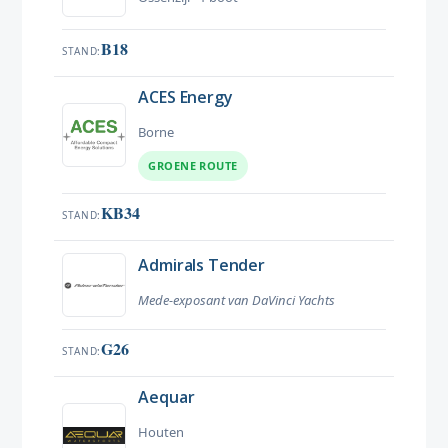
B18
STAND
ACES Energy
Borne
GROENE ROUTE
KB34
STAND
Admirals Tender
Mede-exposant van DaVinci Yachts
G26
STAND
Aequar
Houten