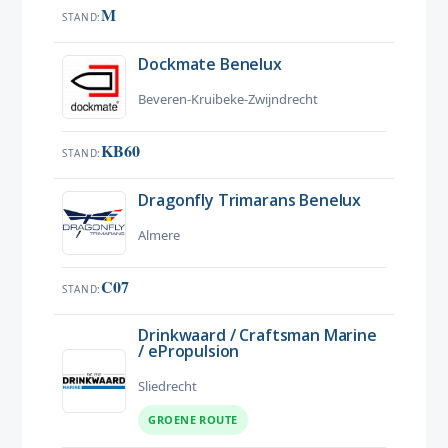
M
STAND
Dockmate Benelux
Beveren-Kruibeke-Zwijndrecht
KB60
STAND
Dragonfly Trimarans Benelux
Almere
C07
STAND
Drinkwaard / Craftsman Marine
/ ePropulsion
Sliedrecht
GROENE ROUTE