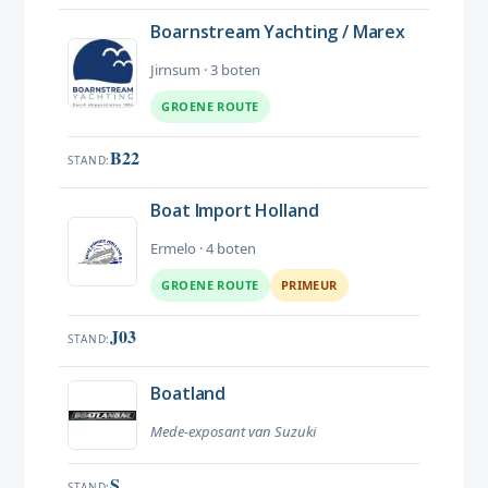
Boarnstream Yachting / Marex
Jirnsum · 3 boten
GROENE ROUTE
B22
STAND
Boat Import Holland
Ermelo · 4 boten
GROENE ROUTE
PRIMEUR
J03
STAND
Boatland
Mede-exposant van Suzuki
S
STAND