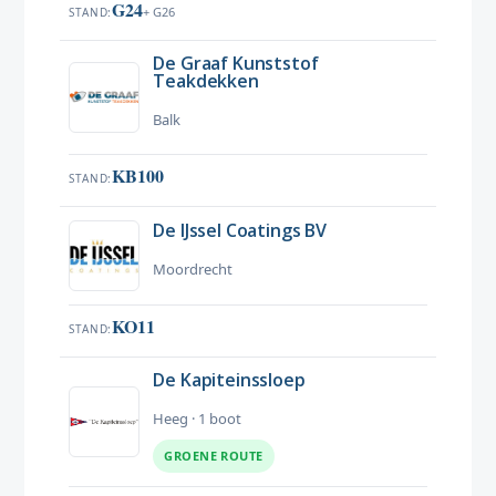
G24
+ G26
STAND
De Graaf Kunststof
Teakdekken
Balk
KB100
STAND
De IJssel Coatings BV
Moordrecht
KO11
STAND
De Kapiteinssloep
Heeg · 1 boot
GROENE ROUTE