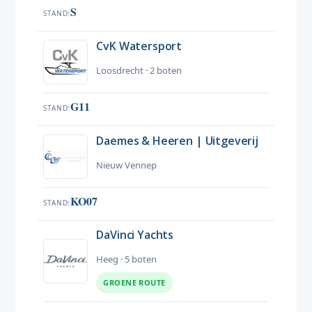
S
STAND
CvK Watersport
Loosdrecht · 2 boten
G11
STAND
Daemes & Heeren | Uitgeverij
Nieuw Vennep
KO07
STAND
DaVinci Yachts
Heeg · 5 boten
GROENE ROUTE