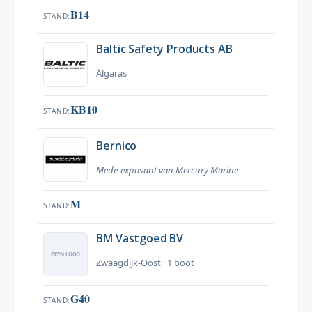
B14
STAND
Baltic Safety Products AB
Älgaras
KB10
STAND
Bernico
Mede-exposant van Mercury Marine
M
STAND
BM Vastgoed BV
Zwaagdijk-Oost · 1 boot
G40
STAND