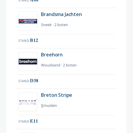
STAND
Brandsma Jachten
Sneek · 2 boten
B12
STAND
Breehorn
Woudsend · 2 boten
D38
STAND
Breton Stripe
IJmuiden
E11
STAND