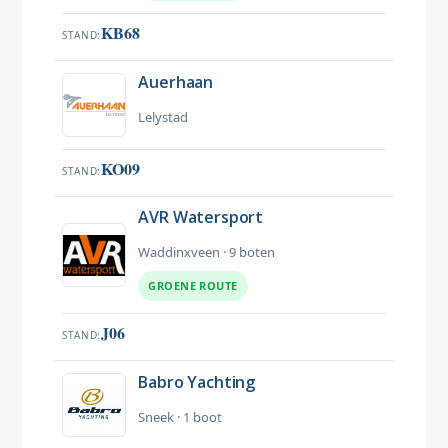
KB68
STAND
Auerhaan
Lelystad
KO09
STAND
AVR Watersport
Waddinxveen · 9 boten
GROENE ROUTE
J06
STAND
Babro Yachting
Sneek · 1 boot