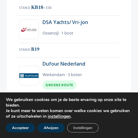
KB18
+ E30
STAND
DSA Yachts/ Vri-jon
Ossenzijl · 1 boot
B19
STAND
Dufour Nederland
Werkendam · 3 boten
GROENE ROUTE
C21
We gebruiken cookies om je de beste ervaring op onze site te
STAND
bieden.
Je kunt meer te weten komen over welke cookies we gebruiken
E-WERF | Bootombouwen.nl |
of ze uitschakelen in
instellingen
.
Helios Marine
Accepteer
Afwijzen
Instellingen
Amsterdam · 1 boot