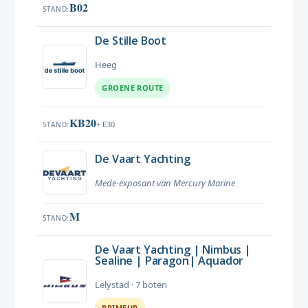
B02
STAND
De Stille Boot
Heeg
GROENE ROUTE
KB20
+ E30
STAND
De Vaart Yachting
Mede-exposant van Mercury Marine
M
STAND
De Vaart Yachting | Nimbus |
Sealine | Paragon| Aquador
Lelystad · 7 boten
PRIMEUR