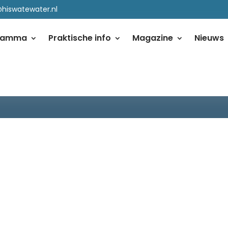
@hiswatewater.nl
ramma
Praktische info
Magazine
Nieuws