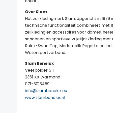
houdt.
Over Slam
Het zeilkledingmerk Slam, opgericht in 1979 i
technische functionaliteit combineert met I
zeilkleding en accessoires voor dames, here
schoenen en sportieve vrijetijdskleding met 
Rolex-Swan Cup, Medemblik Regatta en led
Watersportverbond.
Slam Benelux
Veerpolder 5-i
2361 KX Warmond
071-3013459
info@slambenelux.eu
www.slambenelux.nl