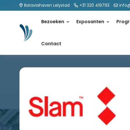
Bataviahaven Lelystad
+31 320 419793
info
Bezoeken
Exposanten
Prog
Contact