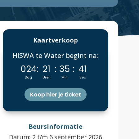
Kaartverkoop
HISWA te Water begint na:
024
:
21
:
35
:
39
Dag
Uren
Min
Sec
Koop hier je ticket
Beursinformatie
Datum: 2 t/m 6 september 2026