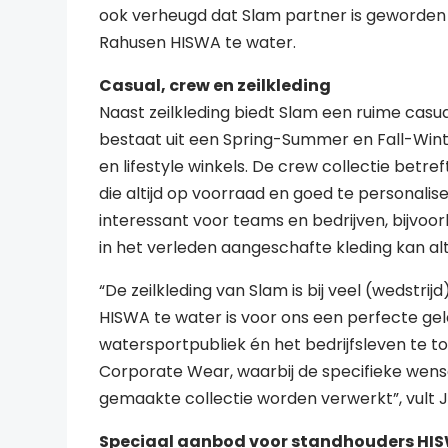
ook verheugd dat Slam partner is geworden 
Rahusen HISWA te water.
Casual, crew en zeilkleding
Naast zeilkleding biedt Slam een ruime casua
bestaat uit een Spring-Summer en Fall-Winter
en lifestyle winkels. De crew collectie bet
die altijd op voorraad en goed te personalisere
interessant voor teams en bedrijven, bijvoo
in het verleden aangeschafte kleding kan alt
“De zeilkleding van Slam is bij veel (wedstr
HISWA te water is voor ons een perfecte ge
watersportpubliek én het bedrijfsleven te t
Corporate Wear, waarbij de specifieke wense
gemaakte collectie worden verwerkt”, vult Je
Speciaal aanbod voor standhouders HIS