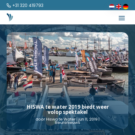
+31 320 419793
HISWA te water 2019 biedt weer
volop spektakel
door
Hiswa te Water
|
jun 11, 2019
|
Beursnieuws