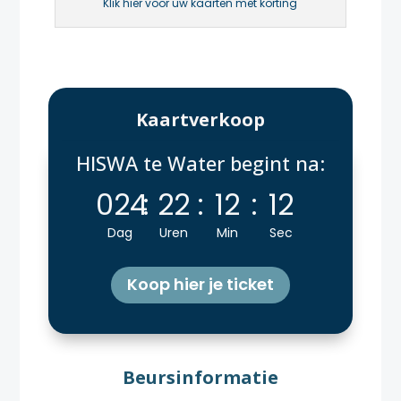
Klik hier voor uw kaarten met korting
Kaartverkoop
HISWA te Water begint na:
024
:
22
:
12
:
11
Dag
Uren
Min
Sec
Koop hier je ticket
Beursinformatie