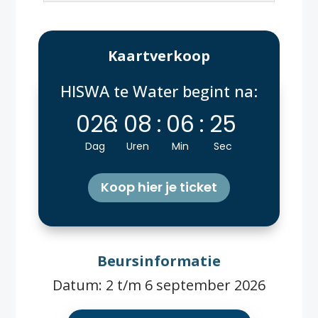
Kaartverkoop
HISWA te Water begint na:
026
:
08
:
06
:
24
Dag
Uren
Min
Sec
Koop hier je ticket
Beursinformatie
Datum: 2 t/m 6 september 2026