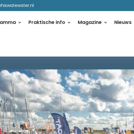
@hiswatewater.nl
ramma
Praktische info
Magazine
Nieuws