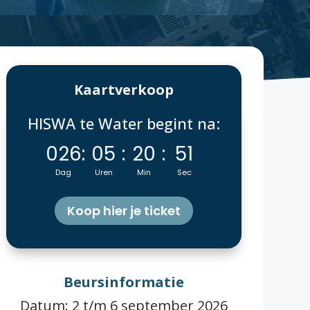
Kaartverkoop
HISWA te Water begint na:
026
:
05
:
20
:
50
Dag
Uren
Min
Sec
Koop hier je ticket
Beursinformatie
Datum: 2 t/m 6 september 2026