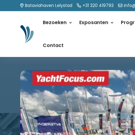
Bataviahaven Lelystad
+31 320 419793
info
Bezoeken
Exposanten
Prog
Contact