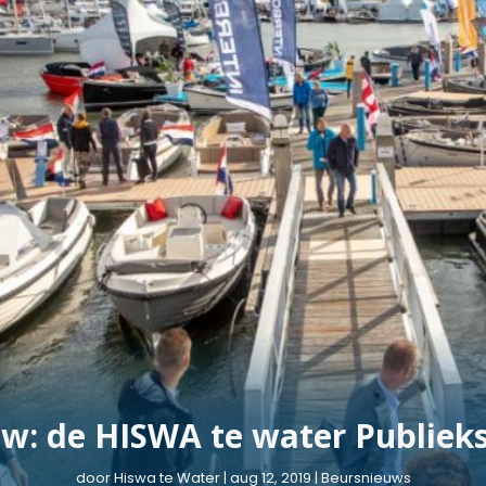
w: de HISWA te water Publieks
door
Hiswa te Water
|
aug 12, 2019
|
Beursnieuws