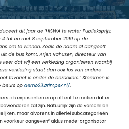
uceert dit jaar de ‘HISWA te water Publieksprijs,
n 4 tot en met 8 september 2019 op de
 kans om te winnen. Zoals de naam al aangeeft
 uit de bus komt. Arjen Rahusen, directeur van
ste keer dat wij een verkiezing organiseren waarbij
 Deze verkiezing staat dan ook los van andere
boot favoriet is onder de bezoekers.” Stemmen is
e beurs op
demo23.arimpex.nl/
.
ekers als exposanten erop attent te maken dat er
ewonderen zal zijn. Natuurlijk zijn de verschillen
elijken, maar alvorens in allerlei subcategorieën
gen voorkeur aangeven” aldus mede-organisator