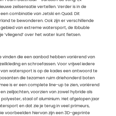
uwe zeilsensatie vertellen. Verder is in de
een combinatie van Jetski en Quad. Dit
rland te bewonderen. Ook zijn er verschillende
et gebied van extreme watersport, de Ibbuble
‘vliegend’ over het water kunt fietsen.
te vinden die een aanbod hebben variërend van
eilkleding en schroefassen. Voor vrijwel iedere
 van watersport is op de kades een antwoord te
-exposanten die tezamen ruim driehonderd boten
mee is er een complete line-up te zien, variërend
en zeiljachten, voorzien van zowel hybride als
lyester, staal of aluminium. Het afgelopen jaar
ersport en dat zie je terug in veel primeurs,
oie voorbeelden hiervan zijn een 3D-geprinte