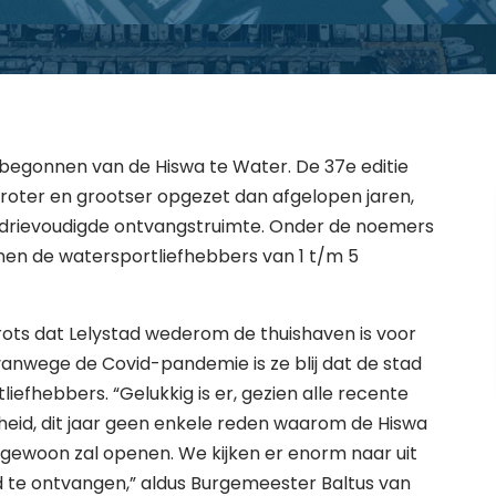
 begonnen van de Hiswa te Water. De 37e editie
groter en grootser opgezet dan afgelopen jaren,
rdrievoudigde ontvangstruimte. Onder de noemers
nen de watersportliefhebbers van 1 t/m 5
rots dat Lelystad wederom de thuishaven is voor
vanwege de Covid-pandemie is ze blij dat de stad
efhebbers. “Gelukkig is er, gezien alle recente
heid, dit jaar geen enkele reden waarom de Hiswa
 gewoon zal openen. We kijken er enorm naar uit
 te ontvangen,” aldus Burgemeester Baltus van