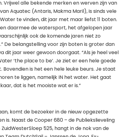
jn. Vrijwel alle bekende merken en werven zijn van
 van Aquatec (Antaris, Makma Maril), is sinds vele
 Water te vinden, dit jaar met maar liefst 11 boten.
 en daarmee de watersport, het afgelopen jaar
aarschijnlijk ook de komende jaren niet zo
” De belangstelling voor zijn boten is groter dan
iswa dit jaar weer gewoon doorgaat. “Als je heel veel
Water ‘the place to be’. Je ziet er een hele goede
 Bovendien is het een hele leuke beurs. Je staat
oren te liggen, namelijk IN het water. Het gaat
aar, dat is het mooiste wat er is.”
an, komt de bezoeker in de nieuw opgezette
en is. Naast de Cooper 680 – de Publiekslieveling
ZuidWesterSloep 525, hangt in de nok van de
van Team DutchSail – Janssen de Jong. Ex-