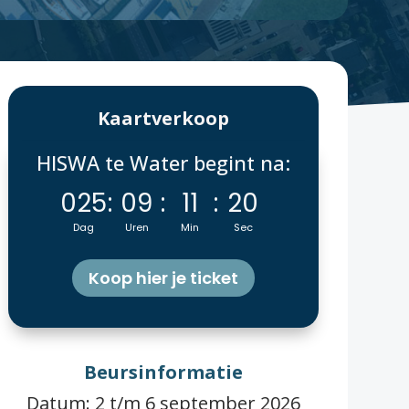
Kaartverkoop
HISWA te Water begint na:
025
:
09
:
11
:
19
Dag
Uren
Min
Sec
Koop hier je ticket
Beursinformatie
Datum: 2 t/m 6 september 2026