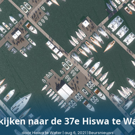
kijken naar de 37e Hiswa te W
door
Hiswa te Water
|
aug 6, 2021
|
Beursnieuws