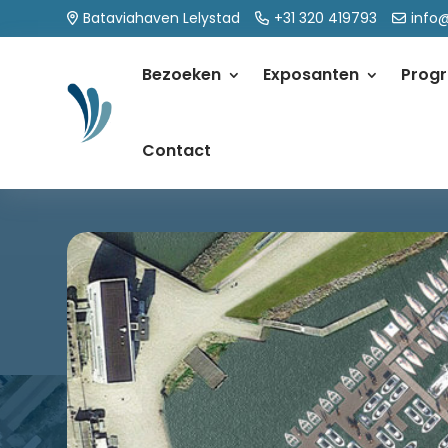
Bataviahaven Lelystad
+31 320 419793
info
Bezoeken
Exposanten
Prog
Contact