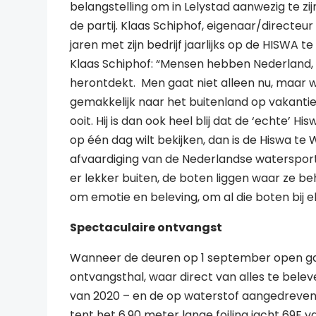
belangstelling om in Lelystad aanwezig te zi
de partij. Klaas Schiphof, eigenaar/directeur
jaren met zijn bedrijf jaarlijks op de HISWA te
Klaas Schiphof: “Mensen hebben Nederland,
herontdekt. Men gaat niet alleen nu, maar w
gemakkelijk naar het buitenland op vakantie.
ooit. Hij is dan ook heel blij dat de ‘echte’ H
op één dag wilt bekijken, dan is de Hiswa te 
afvaardiging van de Nederlandse watersport.
er lekker buiten, de boten liggen waar ze beh
om emotie en beleving, om al die boten bij elk
Spectaculaire ontvangst
Wanneer de deuren op 1 september open ga
ontvangsthal, waar direct van alles te belev
van 2020 – en de op waterstof aangedreven 
tent het 6.90 meter lange foiling jacht 69F 