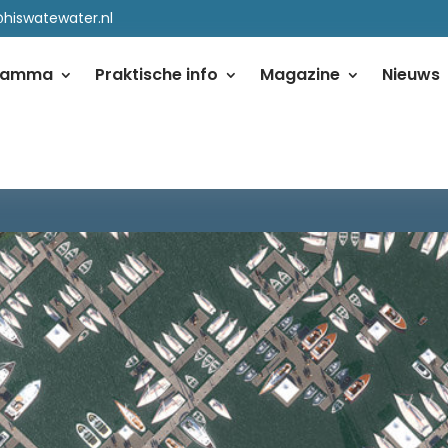
@hiswatewater.nl
ramma
Praktische info
Magazine
Nieuws