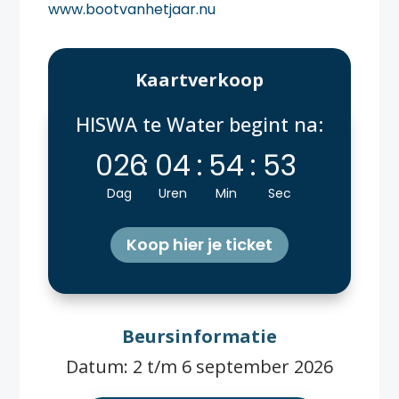
www.bootvanhetjaar.nu
Kaartverkoop
HISWA te Water begint na:
026
:
04
:
54
:
52
Dag
Uren
Min
Sec
Koop hier je ticket
Beursinformatie
Datum: 2 t/m 6 september 2026