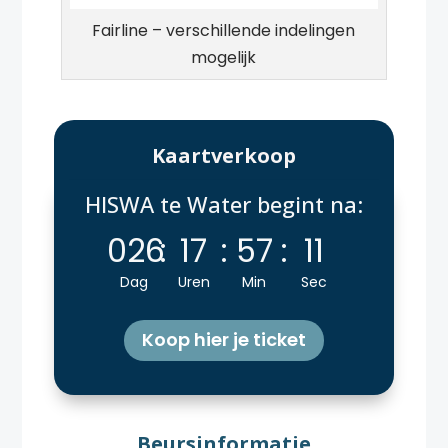
Fairline – verschillende indelingen
mogelijk
Kaartverkoop
HISWA te Water begint na:
026
:
17
:
57
:
10
Dag
Uren
Min
Sec
Koop hier je ticket
Beursinformatie