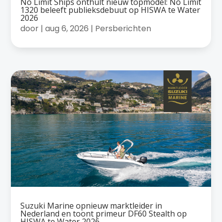
No Limit Ships onthult nieuw topmodel: No Limit
1320 beleeft publieksdebuut op HISWA te Water
2026
door
|
aug 6, 2026
|
Persberichten
Suzuki Marine opnieuw marktleider in
Nederland en toont primeur DF60 Stealth op
HISWA te Water 2026