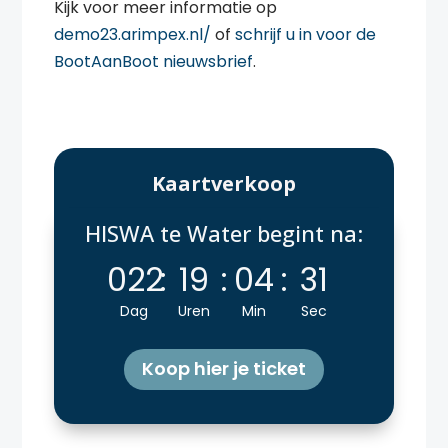
Kijk voor meer informatie op
demo23.arimpex.nl/
of
schrijf u in voor de
BootAanBoot nieuwsbrief
.
Kaartverkoop
HISWA te Water begint na:
022
:
19
:
04
:
30
Dag
Uren
Min
Sec
Koop hier je ticket