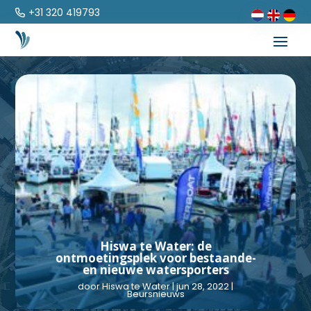
+31 320 419793
Hiswa te Water: de
ontmoetingsplek voor bestaande-
en nieuwe watersporters
door
Hiswa te Water
|
jun 28, 2022
|
Beursnieuws