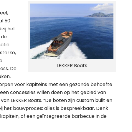
eel,
al 50
zij het
 de
atie
sterke,
e
LEKKER Boats
ess. De
aken,
orpen voor kapiteins met een gezonde behoefte
geen concessies willen doen op het gebied van
 van LEKKER Boats. “De boten zijn custom built en
j het bouwproces: alles is bespreekbaar. Denk
kapitein, of een geïntegreerde barbecue in de