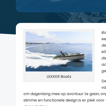
Bo
ee
de
ei
de
ac
ge
LEKKER Boats
De
va
om dagenlang mee op avontuur te gaan, on
slimme en functionele design is er plek voor 