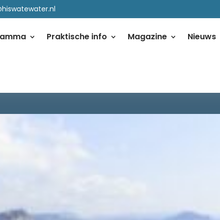
@hiswatewater.nl
ramma
Praktische info
Magazine
Nieuws