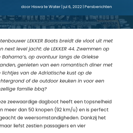
door
Hiswa te Water
|
jul 6, 2022
|
Persberichten
tenbouwer LEKKER Boats breidt de vloot uit met
n next level jacht: de LEKKER 44. Zwemmen op
 Bahama’s, op avontuur langs de Griekse
landen, genieten van een romantisch diner met
 lichtjes van de Adriatische kust op de
htergrond of de outdoor keuken in voor een
zellige familie bbq?
ze zeewaardige dagboot heeft een topsnelheid
n meer dan 50 knopen (92 km/u) en is perfect
geacht de weersomstandigheden. Dankzij het
maar liefst zestien passagiers en vier