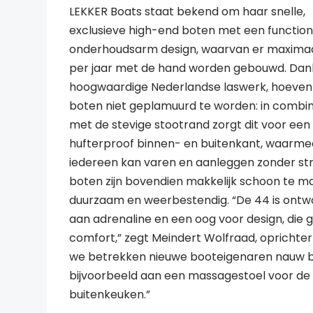
LEKKER Boats staat bekend om haar snelle,
exclusieve high-end boten met een function
onderhoudsarm design, waarvan er maxima
per jaar met de hand worden gebouwd. Dank
hoogwaardige Nederlandse laswerk, hoeven
boten niet geplamuurd te worden: in combin
met de stevige stootrand zorgt dit voor een 
hufterproof binnen- en buitenkant, waarme
iedereen kan varen en aanleggen zonder str
boten zijn bovendien makkelijk schoon te m
duurzaam en weerbestendig. “De 44 is ontw
aan adrenaline en een oog voor design, die 
comfort,” zegt Meindert Wolfraad, oprichter
we betrekken nieuwe booteigenaren nauw bi
bijvoorbeeld aan een massagestoel voor de 
buitenkeuken.”