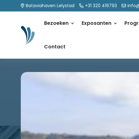
Bataviahaven Lelystad
+31 320 419793
info
Bezoeken
Exposanten
Prog
Contact