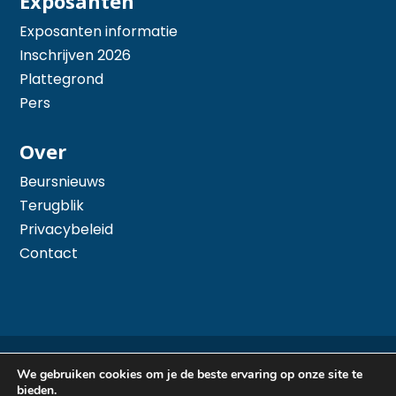
Exposanten
Exposanten informatie
Inschrijven 2026
Plattegrond
Pers
Over
Beursnieuws
Terugblik
Privacybeleid
Contact
© 2026 Hiswa te Water - Mede mogelijk gemaakt
We gebruiken cookies om je de beste ervaring op onze site te
door
Arimpex B.V.
bieden.