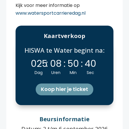
Kijk voor meer informatie op
www.watersportcarrieredag.nl
Kaartverkoop
HISWA te Water begint na:
025
:
08
:
50
:
40
Dag
Uren
Min
Sec
Koop hier je ticket
Beursinformatie
Datum: 2 t/m 6 september 2026