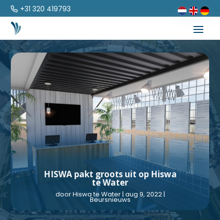
+31 320 419793
HISWA pakt groots uit op Hiswa
te Water
door
Hiswa te Water
|
aug 9, 2022
|
Beursnieuws