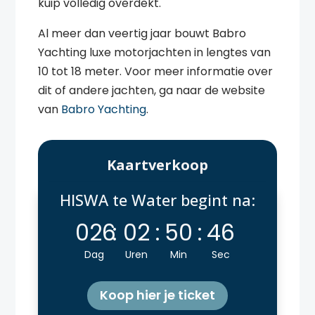
kuip volledig overdekt.
Al meer dan veertig jaar bouwt Babro
Yachting luxe motorjachten in lengtes van
10 tot 18 meter. Voor meer informatie over
dit of andere jachten, ga naar de website
van
Babro Yachting
.
Kaartverkoop
HISWA te Water begint na:
026
:
02
:
50
:
45
Dag
Uren
Min
Sec
Koop hier je ticket