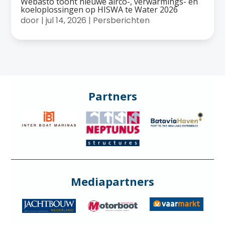
Webasto toont nieuwe airco-, verwarmings- en
koeloplossingen op HISWA te Water 2026
door
|
jul 14, 2026
|
Persberichten
Partners
Mediapartners