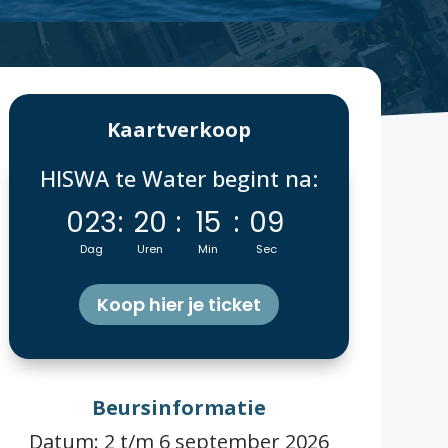
Kaartverkoop
HISWA te Water begint na:
023
:
20
:
15
:
06
Dag
Uren
Min
Sec
Koop hier je ticket
Beursinformatie
Datum: 2 t/m 6 september 2026