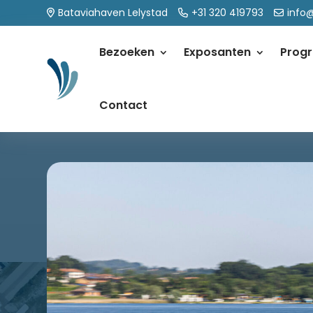
Bataviahaven Lelystad
+31 320 419793
info
Bezoeken
Exposanten
Prog
Contact