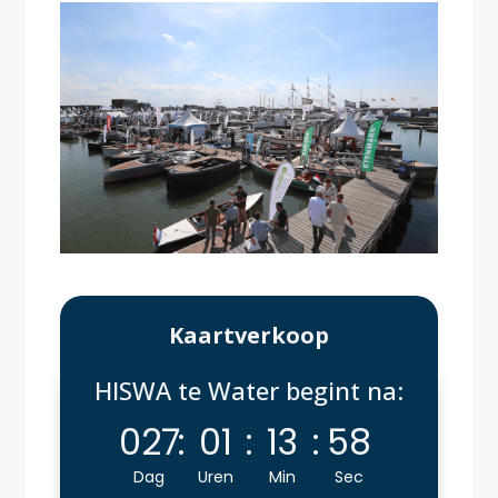
Kaartverkoop
HISWA te Water begint na:
027
:
01
:
13
:
57
Dag
Uren
Min
Sec