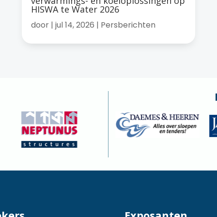
verwarmings- en koeloplossingen op
HISWA te Water 2026
door
|
jul 14, 2026
|
Persberichten
ekers
Exposanten