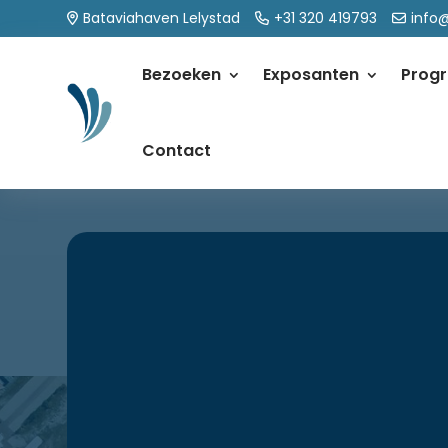
Bataviahaven Lelystad
+31 320 419793
info
Bezoeken
Exposanten
Prog
Contact