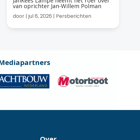
JanKees Lampe neemt het roer over
van oprichter Jan-Willem Polman
door
|
jul 6, 2026
|
Persberichten
Mediapartners
Over