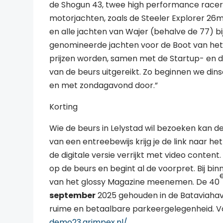
de Shogun 43, twee high performance racers 
motorjachten, zoals de Steeler Explorer 26
en alle jachten van Wajer (behalve de 77) bi
genomineerde jachten voor de Boot van het J
prijzen worden, samen met de Startup- en 
van de beurs uitgereikt. Zo beginnen we din
en met zondagavond door.”
Korting
Wie de beurs in Lelystad wil bezoeken kan de
van een entreebewijs krijg je de link naar he
de digitale versie verrijkt met video content
op de beurs en begint al de voorpret. Bij 
van het glossy Magazine meenemen. De 40
september
2025 gehouden in de Bataviahaven
ruime en betaalbare parkeergelegenheid. V
demo23.arimpex.nl/