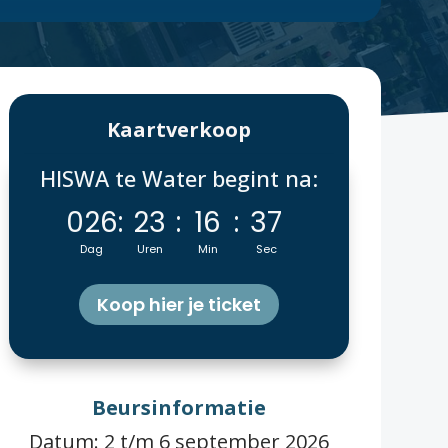
Kaartverkoop
HISWA te Water begint na:
026
:
23
:
16
:
36
Dag
Uren
Min
Sec
Koop hier je ticket
Beursinformatie
Datum: 2 t/m 6 september 2026