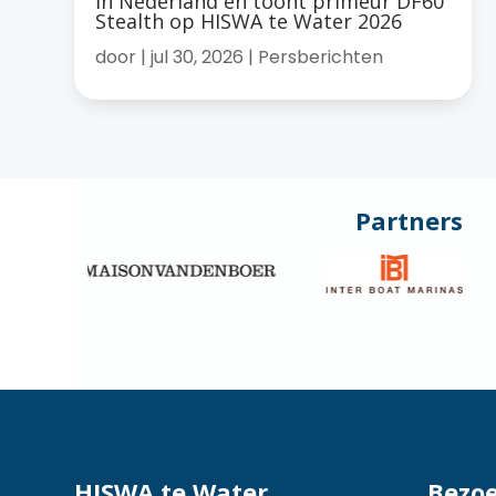
in Nederland en toont primeur DF60
Stealth op HISWA te Water 2026
door
|
jul 30, 2026
|
Persberichten
Partners
HISWA te Water
Bezo