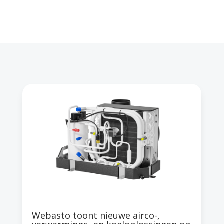
Webasto toont nieuwe airco-,