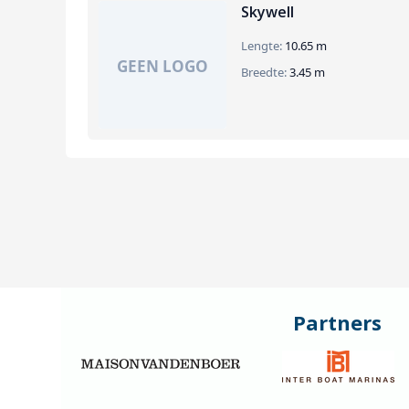
Skywell
Lengte:
10.65 m
Breedte:
3.45 m
Partners