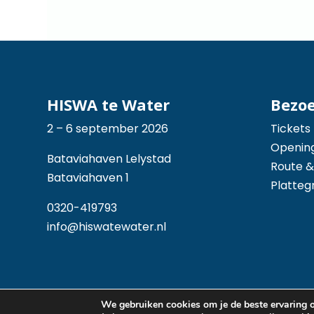
HISWA te Water
Bezo
2 – 6 september 2026
Tickets
Opening
Bataviahaven Lelystad
Route &
Bataviahaven 1
Platteg
0320-419793
info@hiswatewater.nl
We gebruiken cookies om je de beste ervaring op
© 2026 Hiswa te Water - Mede mogelijk gemaak