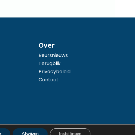
Over
Beursnieuws
Terugblik
Privacybeleid
Contact
r
Afwijzen
Instellingen
ne voorwaarden – Privacybeleid – Cookiebeleid