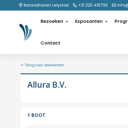
Bataviahaven Lelystad
+31 320 419793
info
Bezoeken
Exposanten
Prog
Contact
← Terug naar deelnemers
Allura B.V.
1 BOOT