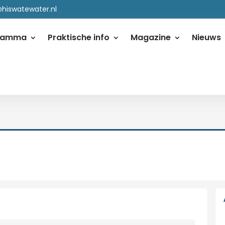
@hiswatewater.nl
ramma
Praktische info
Magazine
Nieuws