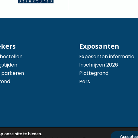
ekers
Exposanten
 bestellen
Exposanten informatie
stijden
Inschrijven 2026
 parkeren
Plattegrond
rond
Pers
 onze site te bieden.
Acceptee
t door
Arimpex B.V.
Algeme