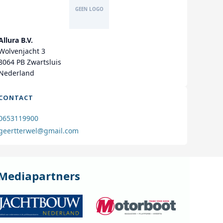
Allura B.V.
Wolvenjacht 3
8064 PB Zwartsluis
Nederland
CONTACT
0653119900
geertterwel@gmail.com
Mediapartners