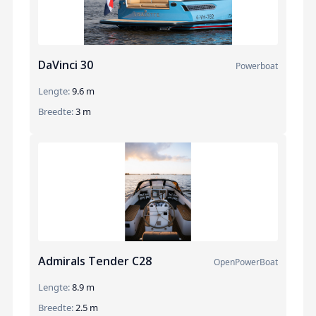
DaVinci 30
Powerboat
Lengte:
9.6 m
Breedte:
3 m
Admirals Tender C28
OpenPowerBoat
Lengte:
8.9 m
Breedte:
2.5 m