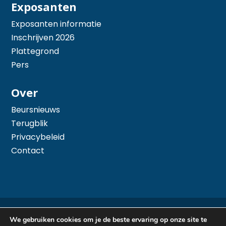
Exposanten
Exposanten informatie
Inschrijven 2026
Plattegrond
Pers
Over
Beursnieuws
Terugblik
Privacybeleid
Contact
© 2026 Hiswa te Water - Mede mogelijk gemaakt
We gebruiken cookies om je de beste ervaring op onze site te
door
Arimpex B.V.