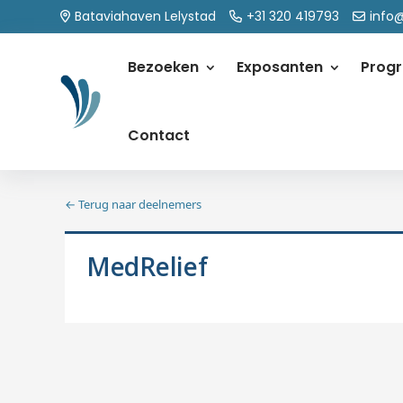
Bataviahaven Lelystad
+31 320 419793
info
Bezoeken
Exposanten
Prog
Contact
← Terug naar deelnemers
MedRelief