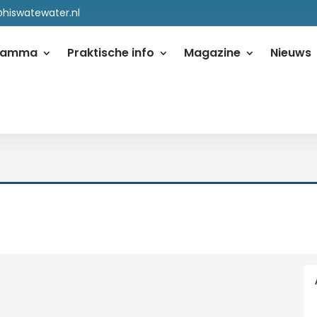
@hiswatewater.nl
ramma
Praktische info
Magazine
Nieuws