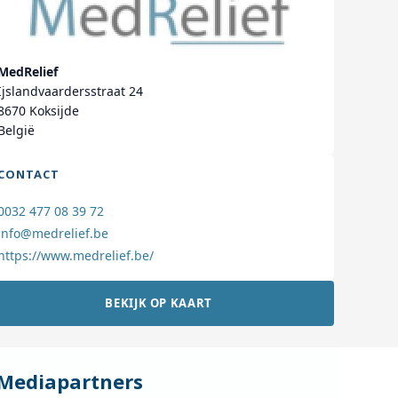
MedRelief
Ijslandvaardersstraat 24
8670 Koksijde
België
CONTACT
0032 477 08 39 72
info@medrelief.be
https://www.medrelief.be/
BEKIJK OP KAART
Mediapartners