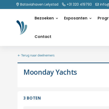
Bataviahaven Lelystad
+31 320 419793
info
Bezoeken
Exposanten
Prog
Contact
← Terug naar deelnemers
Moonday Yachts
3 BOTEN