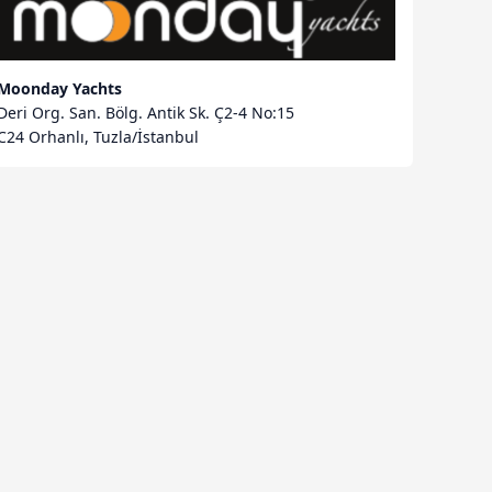
Moonday Yachts
Deri Org. San. Bölg. Antik Sk. Ç2-4 No:15
C24 Orhanlı, Tuzla/İstanbul