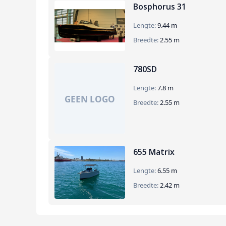
Bosphorus 31
Lengte:
9.44 m
Breedte:
2.55 m
780SD
Lengte:
7.8 m
Breedte:
2.55 m
655 Matrix
Lengte:
6.55 m
Breedte:
2.42 m