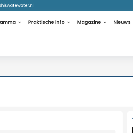
@hiswatewater.nl
ramma
Praktische info
Magazine
Nieuws