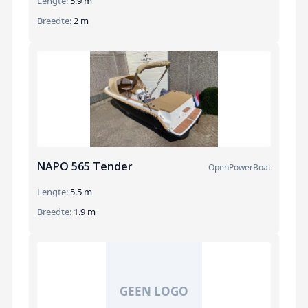
Lengte:
5.9 m
Breedte:
2 m
NAPO 565 Tender
OpenPowerBoat
Lengte:
5.5 m
Breedte:
1.9 m