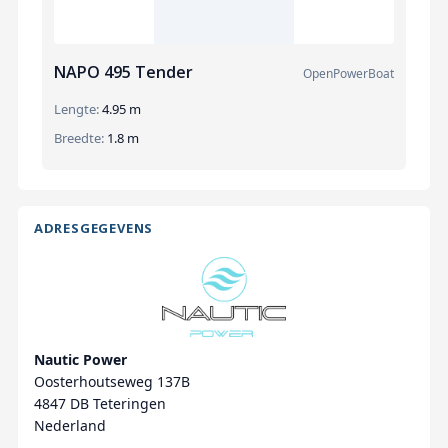
NAPO 495 Tender
OpenPowerBoat
Lengte:
4.95 m
Breedte:
1.8 m
ADRESGEGEVENS
Nautic Power
Oosterhoutseweg 137B
4847 DB Teteringen
Nederland