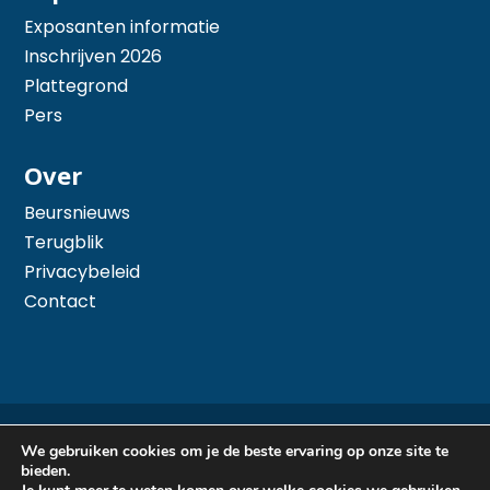
Exposanten informatie
Inschrijven 2026
Plattegrond
Pers
Over
Beursnieuws
Terugblik
Privacybeleid
Contact
© 2026 Hiswa te Water - Mede mogelijk gemaakt
We gebruiken cookies om je de beste ervaring op onze site te
door
Arimpex B.V.
bieden.