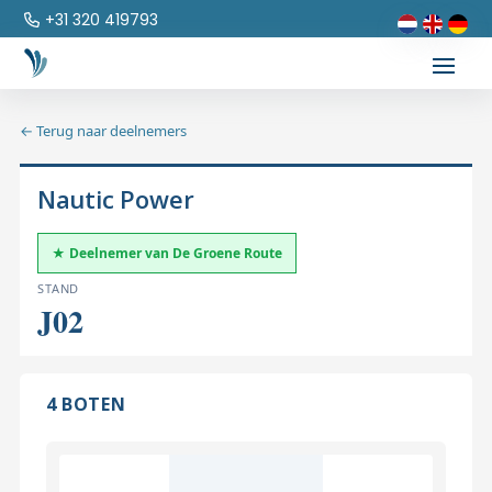
+31 320 419793
← Terug naar deelnemers
Nautic Power
★ Deelnemer van De Groene Route
STAND
J02
4 BOTEN