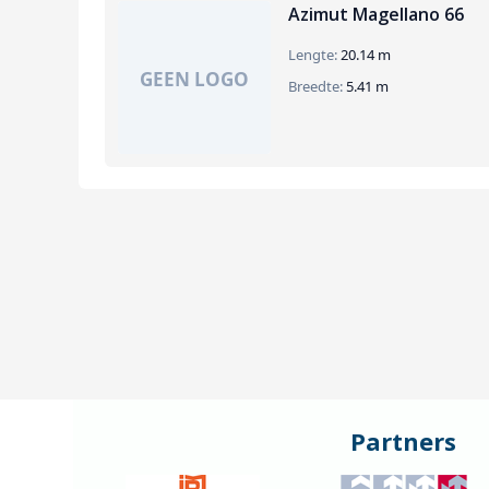
Azimut Magellano 66
Lengte:
20.14 m
Breedte:
5.41 m
Partners