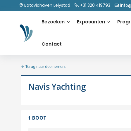
Bataviahaven Lelystad
+31 320 419793
info
Bezoeken
Exposanten
Prog
Contact
← Terug naar deelnemers
Navis Yachting
1 BOOT