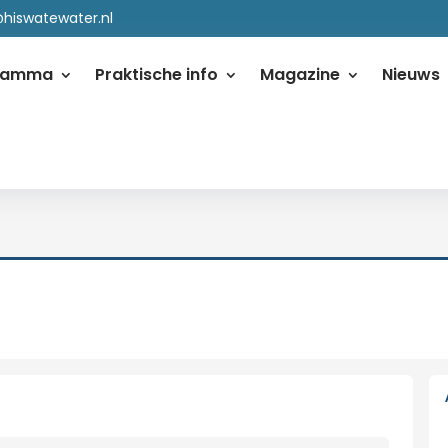
@hiswatewater.nl
ramma
Praktische info
Magazine
Nieuws