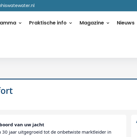
@hiswatewater.nl
ramma
Praktische info
Magazine
Nieuws
ort
 boord van uw jacht
 30 jaar uitgegroeid tot de onbetwiste marktleider in