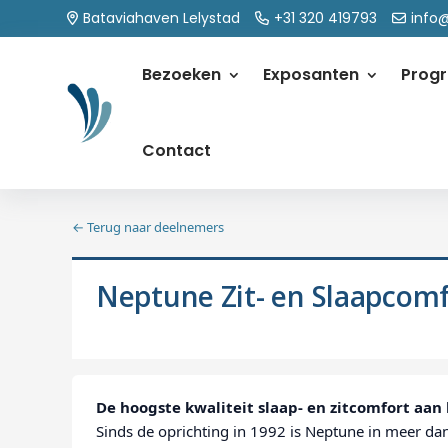
Bataviahaven Lelystad
+31 320 419793
info
Bezoeken
Exposanten
Prog
Contact
← Terug naar deelnemers
Neptune Zit- en Slaapcomf
De hoogste kwaliteit slaap- en zitcomfort aan
Sinds de oprichting in 1992 is Neptune in meer dan