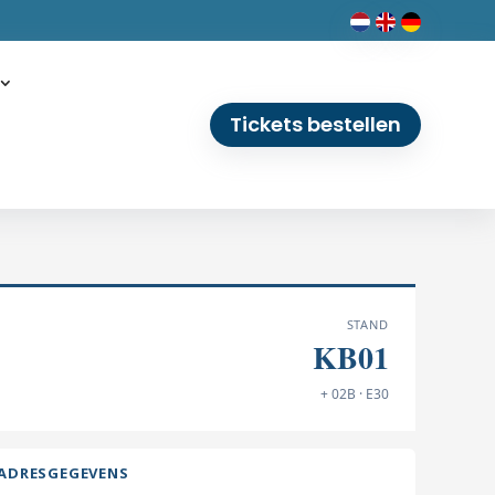
Tickets bestellen
STAND
KB01
+ 02B · E30
ADRESGEGEVENS