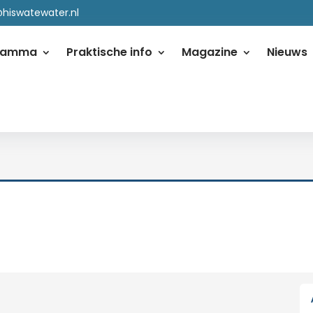
@hiswatewater.nl
ramma
Praktische info
Magazine
Nieuws