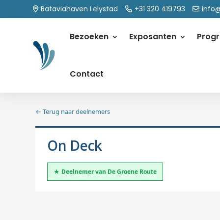
Bataviahaven Lelystad
+31 320 419793
info
Bezoeken
Exposanten
Prog
Contact
← Terug naar deelnemers
On Deck
★ Deelnemer van De Groene Route