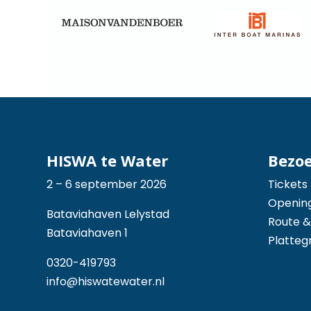
HISWA te Water
Bezo
2 – 6 september 2026
Tickets
Opening
Bataviahaven Lelystad
Route &
Bataviahaven 1
Platteg
0320-419793
info@hiswatewater.nl