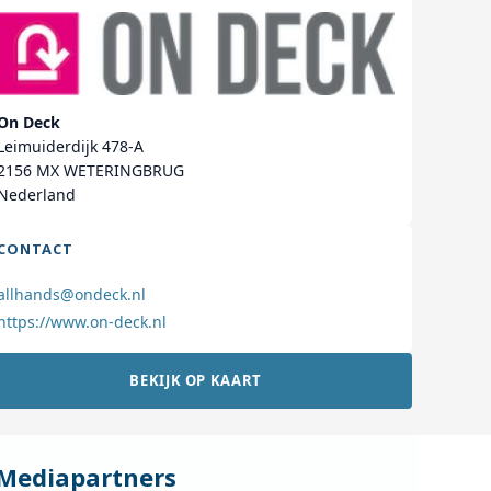
On Deck
Leimuiderdijk 478-A
2156 MX WETERINGBRUG
Nederland
CONTACT
allhands@ondeck.nl
https://www.on-deck.nl
BEKIJK OP KAART
Mediapartners