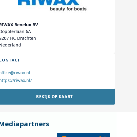
RIWAX Benelux BV
Dopplerlaan 6A
9207 HC Drachten
Nederland
CONTACT
office@riwax.nl
https://riwax.nl/
BEKIJK OP KAART
Mediapartners