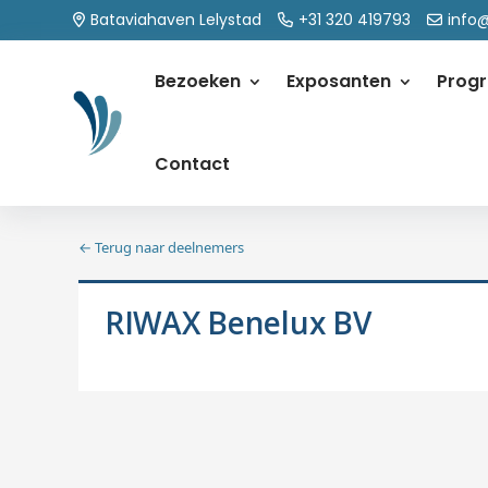
Bataviahaven Lelystad
+31 320 419793
info
Bezoeken
Exposanten
Prog
Contact
← Terug naar deelnemers
RIWAX Benelux BV