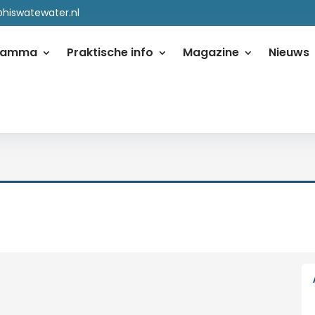
@hiswatewater.nl
ramma
Praktische info
Magazine
Nieuws