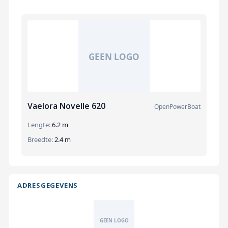
Vaelora Novelle 620
OpenPowerBoat
Lengte:
6.2 m
Breedte:
2.4 m
ADRESGEGEVENS