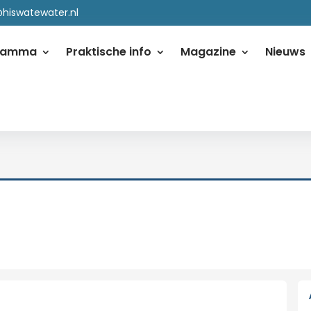
@hiswatewater.nl
ramma
Praktische info
Magazine
Nieuws