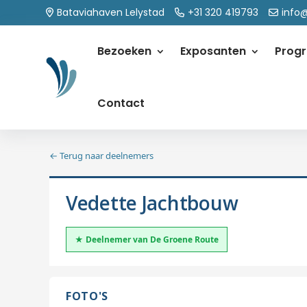
Bataviahaven Lelystad
+31 320 419793
info
Bezoeken
Exposanten
Prog
Contact
← Terug naar deelnemers
Vedette Jachtbouw
★ Deelnemer van De Groene Route
FOTO'S