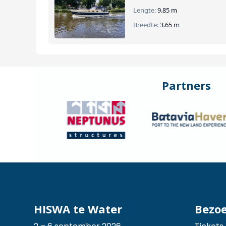
Lengte:
9.85 m
Breedte:
3.65 m
Partners
HISWA te Water
Bezo