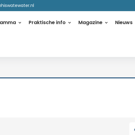
@hiswatewater.nl
ramma
Praktische info
Magazine
Nieuws