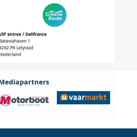
VIP entree / Delifrance
Bataviahaven 1
8242 PR Lelystad
Nederland
Mediapartners