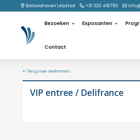
Bataviahaven Lelystad
+31 320 419793
info
Bezoeken
Exposanten
Prog
Contact
← Terug naar deelnemers
VIP entree / Delifrance