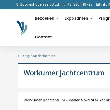
Bataviahaven Lelystad
+31 320 419793
info
Bezoeken
Exposanten
Prog
Contact
← Terug naar deelnemers
Workumer Jachtcentrum
Workumer Jachtcentrum – dealer
Nord Star Yacht