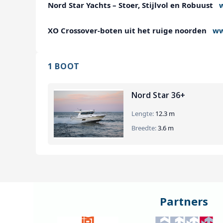
Nord Star Yachts – Stoer, Stijlvol en Robuust
XO Crossover-boten uit het ruige noorden
ww
1 BOOT
Nord Star 36+
Lengte:
12.3 m
Breedte:
3.6 m
Partners