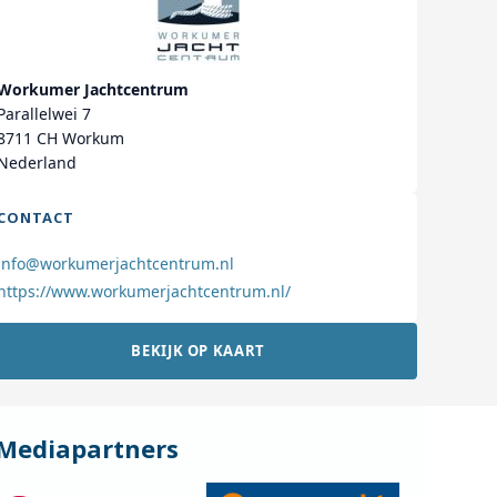
Workumer Jachtcentrum
Parallelwei 7
8711 CH Workum
Nederland
CONTACT
info@workumerjachtcentrum.nl
https://www.workumerjachtcentrum.nl/
BEKIJK OP KAART
Mediapartners