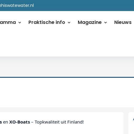
@hiswatewater.nl
ramma
Praktische info
Magazine
Nieuws
s
en
XO-Boats
– Topkwaliteit uit Finland!